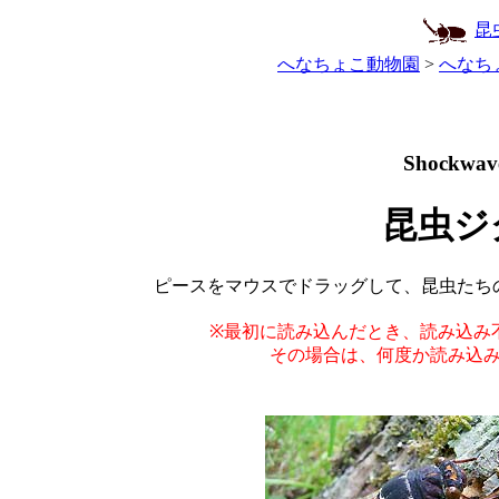
昆
へなちょこ動物園
>
へなち
Shockwa
昆虫ジ
ピースをマウスでドラッグして、昆虫たち
※最初に読み込んだとき、読み込み
その場合は、何度か読み込