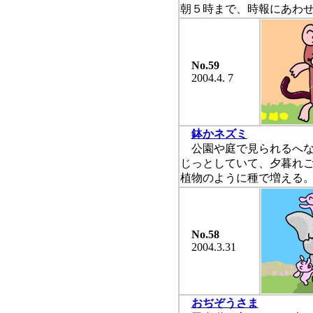
朝５時まで、時報にあわ
No.59
2004.4. 7
鉢かネズミ
公園や庭で見られるへな
じっとしていて、夕暮れ
植物のように種で増える
No.58
2004.3.31
おぢぞうさま