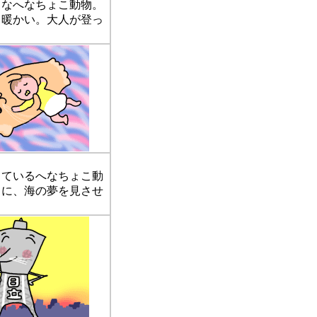
なへなちょこ動物。
て暖かい。大人が登っ
ているへなちょこ動
トに、海の夢を見させ