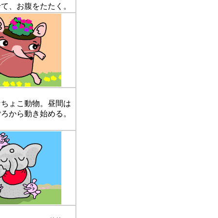
せて、お腹をたたく。
ちょこ動物。昼間は
ごろから動き始める。
。