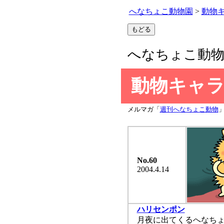
へなちょこ動物園
>
動物
へなちょこ動
動物キャ
メルマガ「
週刊へなちょこ動物
No.60
2004.4.14
ハリセンポン
月夜に出てくるへなちょ