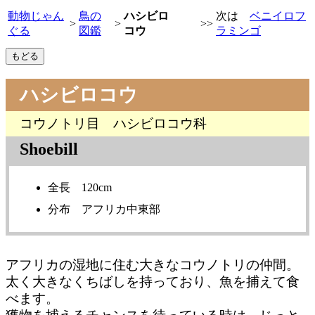
動物じゃん
鳥の
ハシビロ
次は
ベニイロフ
>
>
>>
ぐる
図鑑
コウ
ラミンゴ
ハシビロコウ
コウノトリ目 ハシビロコウ科
Shoebill
全長 120cm
分布 アフリカ中東部
アフリカの湿地に住む大きなコウノトリの仲間。
太く大きなくちばしを持っており、魚を捕えて食
べます。