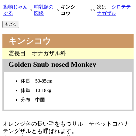
動物じゃん
哺乳類の
キンシ
次は
シロテテ
>
>
>>
ぐる
図鑑
コウ
ナガザル
キンシコウ
霊長目 オナガザル科
Golden Snub-nosed Monkey
体長 50-85cm
体重 10-18kg
分布 中国
オレンジ色の長い毛をもつサル。チベットコバナ
テングザルとも呼ばれます。