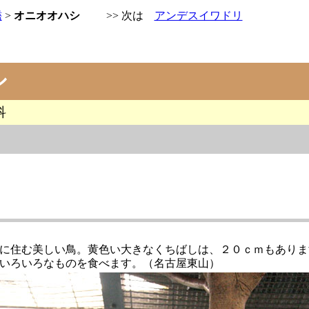
鑑
>
オニオオハシ
>>
次は
アンデスイワドリ
シ
科
に住む美しい鳥。黄色い大きなくちばしは、２０ｃｍもありま
いろいろなものを食べます。（名古屋東山）