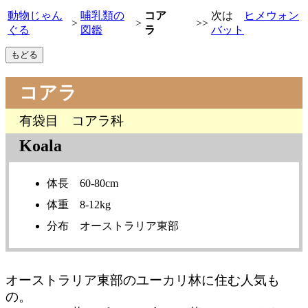
動物じゃん
哺乳類の
コア
次は
ヒメウォン
>
>
>>
ぐる
図鑑
ラ
バット
コアラ
有袋目 コアラ科
Koala
体長 60-80cm
体重 8-12kg
分布 オーストラリア東部
オーストラリア東部のユーカリ林に住む人気も
の。