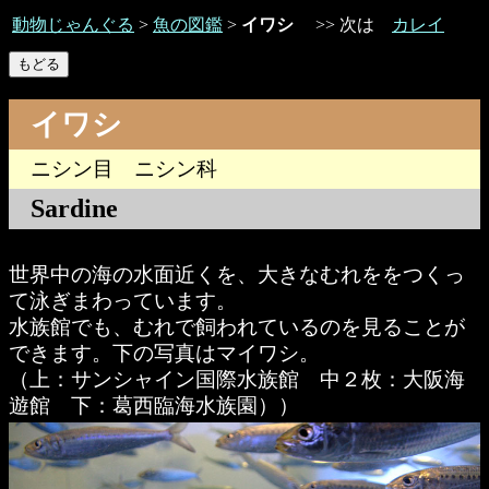
動物じゃんぐる
>
魚の図鑑
>
イワシ
>>
次は
カレイ
イワシ
ニシン目 ニシン科
Sardine
世界中の海の水面近くを、大きなむれををつくっ
て泳ぎまわっています。
水族館でも、むれで飼われているのを見ることが
できます。下の写真はマイワシ。
（上：サンシャイン国際水族館 中２枚：大阪海
遊館 下：葛西臨海水族園））